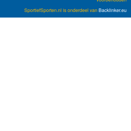
SportiefSporten.nl is onderdeel van
Backlinker.eu