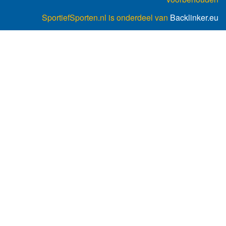
SportiefSporten.nl is onderdeel van
Backlinker.eu