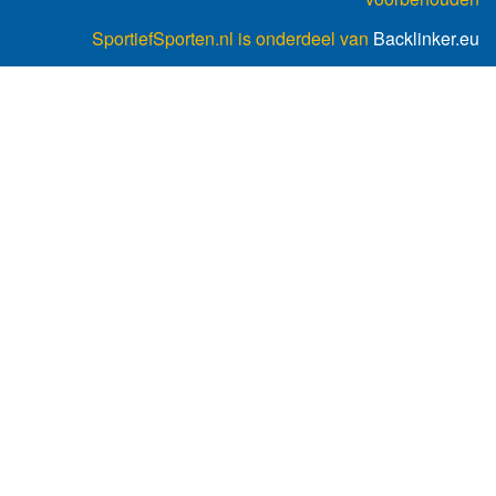
SportiefSporten.nl is onderdeel van
Backlinker.eu