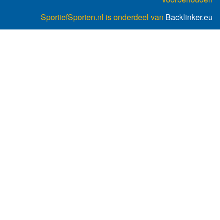
SportiefSporten.nl is onderdeel van
Backlinker.eu