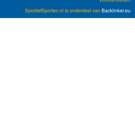
SportiefSporten.nl is onderdeel van
Backlinker.eu