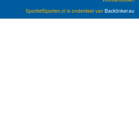
SportiefSporten.nl is onderdeel van
Backlinker.eu